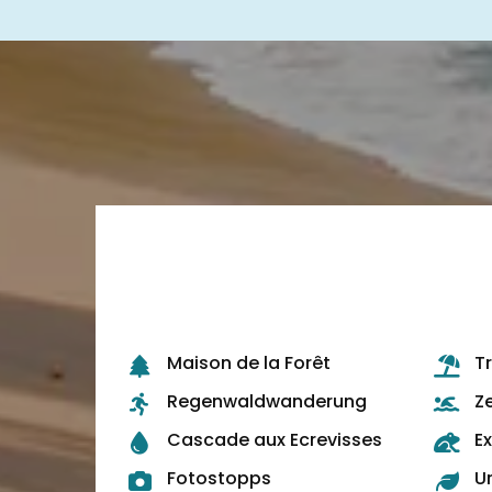
Maison de la Forêt
T
Regenwaldwanderung
Z
Cascade aux Ecrevisses
E
Fotostopps
Ur