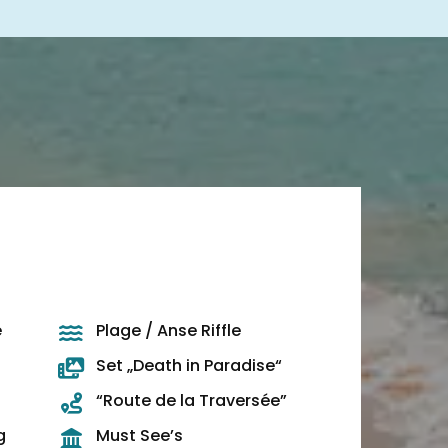
e
Plage / Anse Riffle
Set „Death in Paradise“
“Route de la Traversée”
g
Must See’s