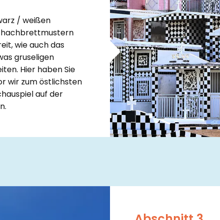
warz / weißen
Schachbrettmustern
eit, wie auch das
was gruseligen
ten. Hier haben Sie
r wir zum östlichsten
hauspiel auf der
n.
Abschnitt 3