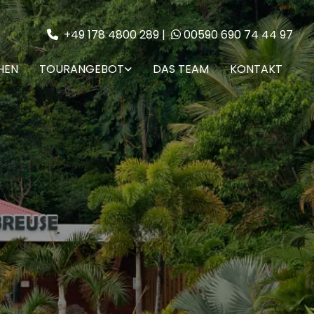
+49 178 4800 289
|
00590 690 74 44 97


HEN
TOURANGEBOT
DAS TEAM
KONTAKT